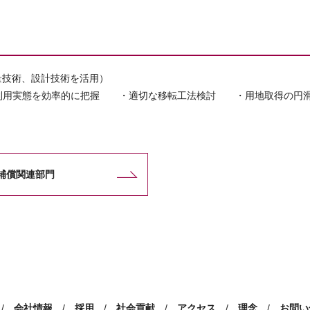
量技術、設計技術を活用）
利用実態を効率的に把握 ・適切な移転工法検討 ・用地取得の円
補償関連部門
/
会社情報
/
採用
/
社会貢献
/
アクセス
/
理念
/
お問い